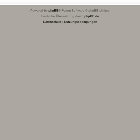
Powered by
phpBB
® Forum Software © phpBB Limited
Deutsche Übersetzung durch
phpBB.de
Datenschutz
|
Nutzungsbedingungen