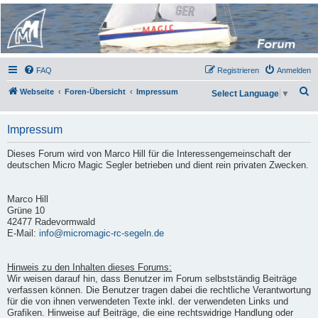
Micro Magic Forum
Deutschland
FAQ
Registrieren
Anmelden
S
Webseite
Foren-Übersicht
Impressum
Select Language
▼
u
c
Impressum
h
Dieses Forum wird von Marco Hill für die Interessengemeinschaft der
e
deutschen Micro Magic Segler betrieben und dient rein privaten Zwecken.
Marco Hill
Grüne 10
42477 Radevormwald
E-Mail:
info@micromagic-rc-segeln.de
Hinweis zu den Inhalten dieses Forums:
Wir weisen darauf hin, dass Benutzer im Forum selbstständig Beiträge
verfassen können. Die Benutzer tragen dabei die rechtliche Verantwortung
für die von ihnen verwendeten Texte inkl. der verwendeten Links und
Grafiken. Hinweise auf Beiträge, die eine rechtswidrige Handlung oder