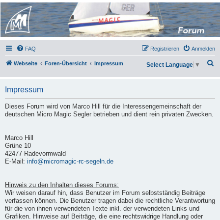
Micro Magic Forum
Deutschland
FAQ
Registrieren
Anmelden
S
Webseite
Foren-Übersicht
Impressum
Select Language
▼
u
c
Impressum
h
Dieses Forum wird von Marco Hill für die Interessengemeinschaft der
e
deutschen Micro Magic Segler betrieben und dient rein privaten Zwecken.
Marco Hill
Grüne 10
42477 Radevormwald
E-Mail:
info@micromagic-rc-segeln.de
Hinweis zu den Inhalten dieses Forums:
Wir weisen darauf hin, dass Benutzer im Forum selbstständig Beiträge
verfassen können. Die Benutzer tragen dabei die rechtliche Verantwortung
für die von ihnen verwendeten Texte inkl. der verwendeten Links und
Grafiken. Hinweise auf Beiträge, die eine rechtswidrige Handlung oder