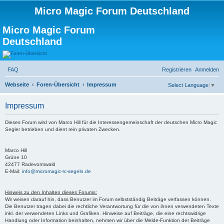
Micro Magic Forum Deutschland
Micro Magic Forum
Deutschland
FAQ
Registrieren
Anmelden
S
Webseite
Foren-Übersicht
Impressum
Select Language
▼
u
Impressum
c
h
Dieses Forum wird von Marco Hill für die Interessengemeinschaft der deutschen Micro Magic
Segler betrieben und dient rein privaten Zwecken.
e
Marco Hill
Grüne 10
42477 Radevormwald
E-Mail:
info@micromagic-rc-segeln.de
Hinweis zu den Inhalten dieses Forums:
Wir weisen darauf hin, dass Benutzer im Forum selbstständig Beiträge verfassen können.
Die Benutzer tragen dabei die rechtliche Verantwortung für die von ihnen verwendeten Texte
inkl. der verwendeten Links und Grafiken. Hinweise auf Beiträge, die eine rechtswidrige
Handlung oder Information beinhalten, nehmen wir über die Melde-Funktion der Beiträge