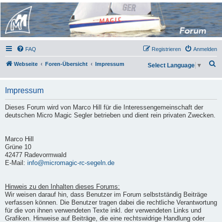
Micro Magic Forum
Deutschland
FAQ
Registrieren
Anmelden
S
Webseite
Foren-Übersicht
Impressum
Select Language
▼
u
c
Impressum
h
Dieses Forum wird von Marco Hill für die Interessengemeinschaft der
e
deutschen Micro Magic Segler betrieben und dient rein privaten Zwecken.
Marco Hill
Grüne 10
42477 Radevormwald
E-Mail:
info@micromagic-rc-segeln.de
Hinweis zu den Inhalten dieses Forums:
Wir weisen darauf hin, dass Benutzer im Forum selbstständig Beiträge
verfassen können. Die Benutzer tragen dabei die rechtliche Verantwortung
für die von ihnen verwendeten Texte inkl. der verwendeten Links und
Grafiken. Hinweise auf Beiträge, die eine rechtswidrige Handlung oder