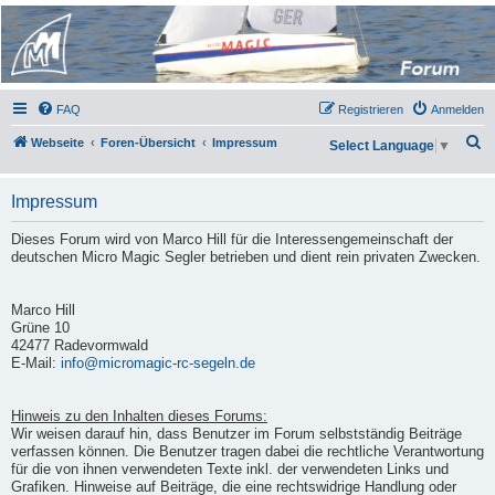
Micro Magic Forum
Deutschland
FAQ
Registrieren
Anmelden
S
Webseite
Foren-Übersicht
Impressum
Select Language
▼
u
c
Impressum
h
Dieses Forum wird von Marco Hill für die Interessengemeinschaft der
e
deutschen Micro Magic Segler betrieben und dient rein privaten Zwecken.
Marco Hill
Grüne 10
42477 Radevormwald
E-Mail:
info@micromagic-rc-segeln.de
Hinweis zu den Inhalten dieses Forums:
Wir weisen darauf hin, dass Benutzer im Forum selbstständig Beiträge
verfassen können. Die Benutzer tragen dabei die rechtliche Verantwortung
für die von ihnen verwendeten Texte inkl. der verwendeten Links und
Grafiken. Hinweise auf Beiträge, die eine rechtswidrige Handlung oder