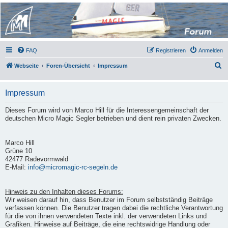
Micro Magic Forum
Deutschland
FAQ
Registrieren
Anmelden
S
Webseite
Foren-Übersicht
Impressum
u
c
Impressum
h
Dieses Forum wird von Marco Hill für die Interessengemeinschaft der
e
deutschen Micro Magic Segler betrieben und dient rein privaten Zwecken.
Marco Hill
Grüne 10
42477 Radevormwald
E-Mail:
info@micromagic-rc-segeln.de
Hinweis zu den Inhalten dieses Forums:
Wir weisen darauf hin, dass Benutzer im Forum selbstständig Beiträge
verfassen können. Die Benutzer tragen dabei die rechtliche Verantwortung
für die von ihnen verwendeten Texte inkl. der verwendeten Links und
Grafiken. Hinweise auf Beiträge, die eine rechtswidrige Handlung oder