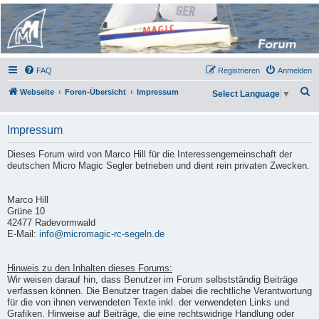
Micro Magic Forum
Deutschland
FAQ
Registrieren
Anmelden
S
Webseite
Foren-Übersicht
Impressum
Select Language
▼
u
c
Impressum
h
Dieses Forum wird von Marco Hill für die Interessengemeinschaft der
e
deutschen Micro Magic Segler betrieben und dient rein privaten Zwecken.
Marco Hill
Grüne 10
42477 Radevormwald
E-Mail:
info@micromagic-rc-segeln.de
Hinweis zu den Inhalten dieses Forums:
Wir weisen darauf hin, dass Benutzer im Forum selbstständig Beiträge
verfassen können. Die Benutzer tragen dabei die rechtliche Verantwortung
für die von ihnen verwendeten Texte inkl. der verwendeten Links und
Grafiken. Hinweise auf Beiträge, die eine rechtswidrige Handlung oder