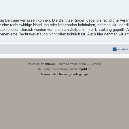
ig Beiträge verfassen können. Die Benutzer tragen dabei die rechtliche Veran
e eine rechtswidrige Handlung oder Information beinhalten, nehmen wir über 
ktionellen Bereich wurden von uns zum Zeitpunkt ihrer Erstellung geprüft. Al
 in denen eine Rechtsverletzung nicht offensichtlich ist. Auch hier nehmen wi
Kontakt
Powered by
phpBB
® Forum Software © phpBB Limited
Deutsche Übersetzung durch
phpBB.de
Datenschutz
|
Nutzungsbedingungen