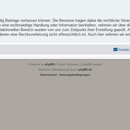
ig Beiträge verfassen können. Die Benutzer tragen dabei die rechtliche Veran
e eine rechtswidrige Handlung oder Information beinhalten, nehmen wir über 
ktionellen Bereich wurden von uns zum Zeitpunkt ihrer Erstellung geprüft. Al
 in denen eine Rechtsverletzung nicht offensichtlich ist. Auch hier nehmen wi
Kontakt
Powered by
phpBB
® Forum Software © phpBB Limited
Deutsche Übersetzung durch
phpBB.de
Datenschutz
|
Nutzungsbedingungen