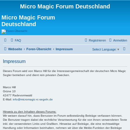
Micro Magic Forum Deutschland
Micro Magic Forum
Deutschland
FAQ
Registrieren
Anmelden
S
Webseite
Foren-Übersicht
Impressum
Select Language
▼
u
Impressum
c
h
Dieses Forum wird von Marco Hill für die Interessengemeinschaft der deutschen Micro Magic
Segler betrieben und dient rein privaten Zwecken.
e
Marco Hill
Grüne 10
42477 Radevormwald
E-Mail:
info@micromagic-rc-segeln.de
Hinweis zu den Inhalten dieses Forums:
Wir weisen darauf hin, dass Benutzer im Forum selbstständig Beiträge verfassen können.
Die Benutzer tragen dabei die rechtliche Verantwortung für die von ihnen verwendeten Texte
inkl. der verwendeten Links und Grafiken. Hinweise auf Beiträge, die eine rechtswidrige
Handlung oder Information beinhalten, nehmen wir über die Melde-Funktion der Beiträge