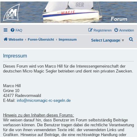
Micro Magic Forum
Deutschland
FAQ
Registrieren
Anmelden
S
Webseite
Foren-Übersicht
Impressum
Select Language
▼
u
c
Impressum
h
Dieses Forum wird von Marco Hill für die Interessengemeinschaft der
e
deutschen Micro Magic Segler betrieben und dient rein privaten Zwecken.
Marco Hill
Grüne 10
42477 Radevormwald
E-Mail:
info@micromagic-rc-segeln.de
Hinweis zu den Inhalten dieses Forums:
Wir weisen darauf hin, dass Benutzer im Forum selbstständig Beiträge
verfassen können. Die Benutzer tragen dabei die rechtliche Verantwortung
für die von ihnen verwendeten Texte inkl. der verwendeten Links und
Grafiken. Hinweise auf Beiträge, die eine rechtswidrige Handlung oder