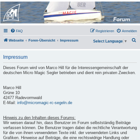
Micro Magic Forum
Deutschland
FAQ
Registrieren
Anmelden
S
Webseite
Foren-Übersicht
Impressum
Select Language
▼
u
c
Impressum
h
Dieses Forum wird von Marco Hill für die Interessengemeinschaft der
e
deutschen Micro Magic Segler betrieben und dient rein privaten Zwecken.
Marco Hill
Grüne 10
42477 Radevormwald
E-Mail:
info@micromagic-rc-segeln.de
Hinweis zu den Inhalten dieses Forums:
Wir weisen darauf hin, dass Benutzer im Forum selbstständig Beiträge
verfassen können. Die Benutzer tragen dabei die rechtliche Verantwortung
für die von ihnen verwendeten Texte inkl. der verwendeten Links und
Grafiken. Hinweise auf Beiträge, die eine rechtswidrige Handlung oder