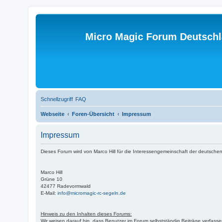
Micro Magic Forum Deutsch
Schnellzugriff
FAQ
Webseite
Foren-Übersicht
Impressum
Impressum
Dieses Forum wird von Marco Hill für die Interessengemeinschaft der deutschen
Marco Hill
Grüne 10
42477 Radevormwald
E-Mail:
info@micromagic-rc-segeln.de
Hinweis zu den Inhalten dieses Forums:
Wir weisen darauf hin, dass Benutzer im Forum selbstständig Beiträge verfasse