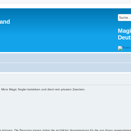
land
Magi
Deut
 Micro Magic Segler betrieben und dient rein privaten Zwecken.
n können. Die Benutzer tragen dabei die rechtliche Verantwortung für die von ihnen verwendeten 