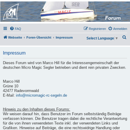
Micro Magic Forum
Deutschland
FAQ
Registrieren
Anmelden
S
Webseite
Foren-Übersicht
Impressum
Select Language
▼
u
c
Impressum
h
Dieses Forum wird von Marco Hill für die Interessengemeinschaft der
e
deutschen Micro Magic Segler betrieben und dient rein privaten Zwecken.
Marco Hill
Grüne 10
42477 Radevormwald
E-Mail:
info@micromagic-rc-segeln.de
Hinweis zu den Inhalten dieses Forums:
Wir weisen darauf hin, dass Benutzer im Forum selbstständig Beiträge
verfassen können. Die Benutzer tragen dabei die rechtliche Verantwortung
für die von ihnen verwendeten Texte inkl. der verwendeten Links und
Grafiken. Hinweise auf Beiträge, die eine rechtswidrige Handlung oder