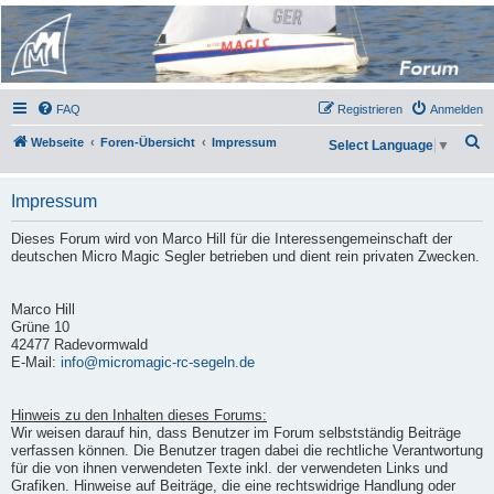
Micro Magic Forum
Deutschland
FAQ
Registrieren
Anmelden
S
Webseite
Foren-Übersicht
Impressum
Select Language
▼
u
c
Impressum
h
Dieses Forum wird von Marco Hill für die Interessengemeinschaft der
e
deutschen Micro Magic Segler betrieben und dient rein privaten Zwecken.
Marco Hill
Grüne 10
42477 Radevormwald
E-Mail:
info@micromagic-rc-segeln.de
Hinweis zu den Inhalten dieses Forums:
Wir weisen darauf hin, dass Benutzer im Forum selbstständig Beiträge
verfassen können. Die Benutzer tragen dabei die rechtliche Verantwortung
für die von ihnen verwendeten Texte inkl. der verwendeten Links und
Grafiken. Hinweise auf Beiträge, die eine rechtswidrige Handlung oder