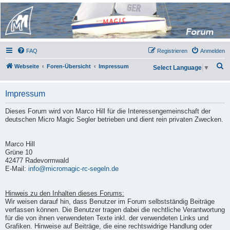
Micro Magic Forum
Deutschland
FAQ
Registrieren
Anmelden
S
Webseite
Foren-Übersicht
Impressum
Select Language
▼
u
c
Impressum
h
Dieses Forum wird von Marco Hill für die Interessengemeinschaft der
e
deutschen Micro Magic Segler betrieben und dient rein privaten Zwecken.
Marco Hill
Grüne 10
42477 Radevormwald
E-Mail:
info@micromagic-rc-segeln.de
Hinweis zu den Inhalten dieses Forums:
Wir weisen darauf hin, dass Benutzer im Forum selbstständig Beiträge
verfassen können. Die Benutzer tragen dabei die rechtliche Verantwortung
für die von ihnen verwendeten Texte inkl. der verwendeten Links und
Grafiken. Hinweise auf Beiträge, die eine rechtswidrige Handlung oder