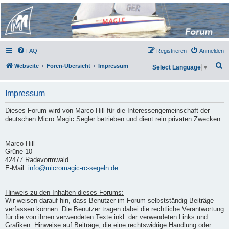
Micro Magic Forum
Deutschland
FAQ
Registrieren
Anmelden
S
Webseite
Foren-Übersicht
Impressum
Select Language
▼
u
c
Impressum
h
Dieses Forum wird von Marco Hill für die Interessengemeinschaft der
e
deutschen Micro Magic Segler betrieben und dient rein privaten Zwecken.
Marco Hill
Grüne 10
42477 Radevormwald
E-Mail:
info@micromagic-rc-segeln.de
Hinweis zu den Inhalten dieses Forums:
Wir weisen darauf hin, dass Benutzer im Forum selbstständig Beiträge
verfassen können. Die Benutzer tragen dabei die rechtliche Verantwortung
für die von ihnen verwendeten Texte inkl. der verwendeten Links und
Grafiken. Hinweise auf Beiträge, die eine rechtswidrige Handlung oder