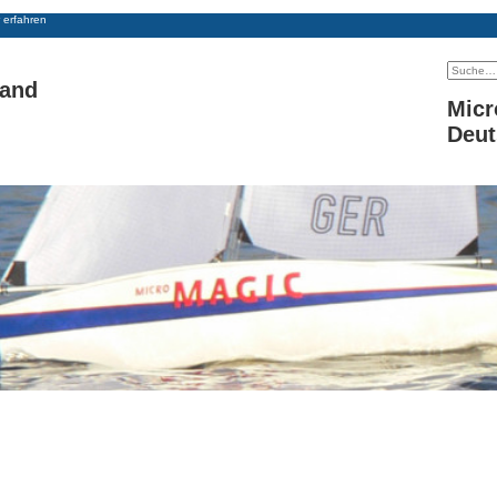
 erfahren
land
Micr
Deut