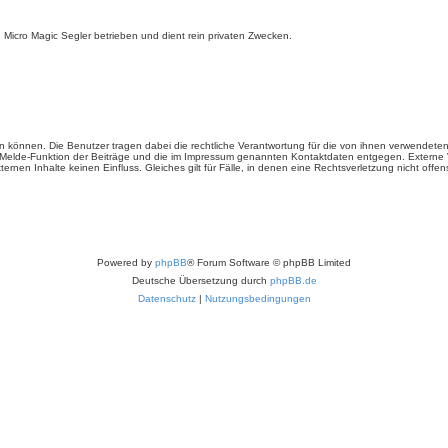
 Micro Magic Segler betrieben und dient rein privaten Zwecken.
n können. Die Benutzer tragen dabei die rechtliche Verantwortung für die von ihnen verwendeten 
e Melde-Funktion der Beiträge und die im Impressum genannten Kontaktdaten entgegen. Externe V
ternen Inhalte keinen Einfluss. Gleiches gilt für Fälle, in denen eine Rechtsverletzung nicht offe
Powered by
phpBB
® Forum Software © phpBB Limited
Deutsche Übersetzung durch
phpBB.de
Datenschutz
|
Nutzungsbedingungen