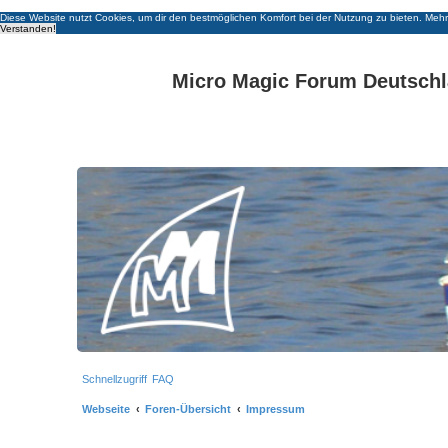
Diese Website nutzt Cookies, um dir den bestmöglichen Komfort bei der Nutzung zu bieten.
Mehr
Verstanden!
Micro Magic Forum Deutsch
Schnellzugriff
FAQ
Webseite
Foren-Übersicht
Impressum