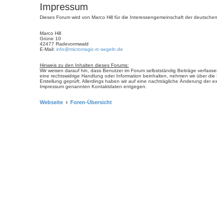
Impressum
Dieses Forum wird von Marco Hill für die Interessengemeinschaft der deutschen
Marco Hill
Grüne 10
42477 Radevormwald
E-Mail:
info@micromagic-rc-segeln.de
Hinweis zu den Inhalten dieses Forums:
Wir weisen darauf hin, dass Benutzer im Forum selbstständig Beiträge verfasse
eine rechtswidrige Handlung oder Information beinhalten, nehmen wir über di
Erstellung geprüft. Allerdings haben wir auf eine nachträgliche Änderung der ex
Impressum genannten Kontaktdaten entgegen.
Webseite
Foren-Übersicht