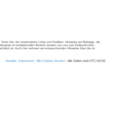
u
c
h
e
Texte inkl. der verwendeten Links und Grafiken. Hinweise auf Beiträge, die
erweise im redaktionellen Bereich wurden von uns zum Zeitpunkt ihrer
nsichtlich ist. Auch hier nehmen wir entsprechenden Hinweise über die im
Kontakt
Impressum
Alle Cookies löschen
Alle Zeiten sind
UTC+02:00