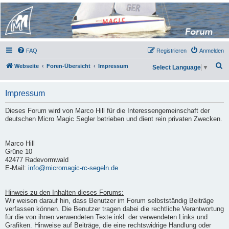
Micro Magic Forum
Deutschland
FAQ
Registrieren
Anmelden
S
Webseite
Foren-Übersicht
Impressum
Select Language
▼
u
c
Impressum
h
Dieses Forum wird von Marco Hill für die Interessengemeinschaft der
e
deutschen Micro Magic Segler betrieben und dient rein privaten Zwecken.
Marco Hill
Grüne 10
42477 Radevormwald
E-Mail:
info@micromagic-rc-segeln.de
Hinweis zu den Inhalten dieses Forums:
Wir weisen darauf hin, dass Benutzer im Forum selbstständig Beiträge
verfassen können. Die Benutzer tragen dabei die rechtliche Verantwortung
für die von ihnen verwendeten Texte inkl. der verwendeten Links und
Grafiken. Hinweise auf Beiträge, die eine rechtswidrige Handlung oder