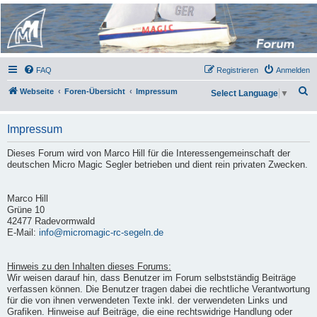
Micro Magic Forum
Deutschland
FAQ
Registrieren
Anmelden
S
Webseite
Foren-Übersicht
Impressum
Select Language
▼
u
c
Impressum
h
Dieses Forum wird von Marco Hill für die Interessengemeinschaft der
e
deutschen Micro Magic Segler betrieben und dient rein privaten Zwecken.
Marco Hill
Grüne 10
42477 Radevormwald
E-Mail:
info@micromagic-rc-segeln.de
Hinweis zu den Inhalten dieses Forums:
Wir weisen darauf hin, dass Benutzer im Forum selbstständig Beiträge
verfassen können. Die Benutzer tragen dabei die rechtliche Verantwortung
für die von ihnen verwendeten Texte inkl. der verwendeten Links und
Grafiken. Hinweise auf Beiträge, die eine rechtswidrige Handlung oder