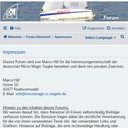
Micro Magic Forum
Deutschland
FAQ
Registrieren
Anmelden
S
Webseite
Foren-Übersicht
Impressum
Select Language
▼
u
c
Impressum
h
Dieses Forum wird von Marco Hill für die Interessengemeinschaft der
e
deutschen Micro Magic Segler betrieben und dient rein privaten Zwecken.
Marco Hill
Grüne 10
42477 Radevormwald
E-Mail:
info@micromagic-rc-segeln.de
Hinweis zu den Inhalten dieses Forums:
Wir weisen darauf hin, dass Benutzer im Forum selbstständig Beiträge
verfassen können. Die Benutzer tragen dabei die rechtliche Verantwortung
für die von ihnen verwendeten Texte inkl. der verwendeten Links und
Grafiken. Hinweise auf Beiträge, die eine rechtswidrige Handlung oder