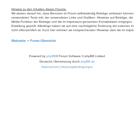
Hinweis zu den Inhalten dieses Forums:
Wir weisen darauf hin, dass Benutzer im Forum selbstständig Beiträge verfassen können.
verwendeten Texte inkl. der verwendeten Links und Grafiken. Hinweise auf Beiträge, die
Melde-Funktion der Beiträge und die im Impressum genannten Kontaktdaten entgegen. Ex
Erstellung geprüft. Allerdings haben wir auf eine nachträgliche Änderung der externen Inh
nicht offensichtlich ist. Auch hier nehmen wir entsprechenden Hinweise über die im I
Webseite
Foren-Übersicht
Powered by
phpBB
® Forum Software © phpBB Limited
Deutsche Übersetzung durch
phpBB.de
Datenschutz
|
Nutzungsbedingungen