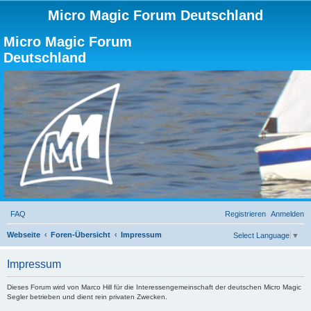
Micro Magic Forum Deutschland
Micro Magic Forum
Deutschland
FAQ
Registrieren
Anmelden
S
Webseite
Foren-Übersicht
Impressum
Select Language
▼
u
Impressum
c
h
Dieses Forum wird von Marco Hill für die Interessengemeinschaft der deutschen Micro Magic
Segler betrieben und dient rein privaten Zwecken.
e