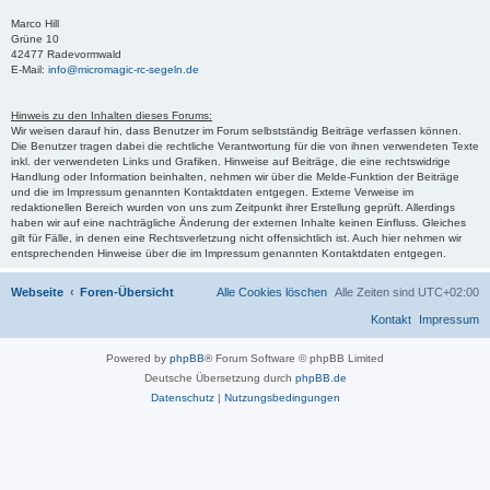
Marco Hill
Grüne 10
42477 Radevormwald
E-Mail:
info@micromagic-rc-segeln.de
Hinweis zu den Inhalten dieses Forums:
Wir weisen darauf hin, dass Benutzer im Forum selbstständig Beiträge verfassen können.
Die Benutzer tragen dabei die rechtliche Verantwortung für die von ihnen verwendeten Texte
inkl. der verwendeten Links und Grafiken. Hinweise auf Beiträge, die eine rechtswidrige
Handlung oder Information beinhalten, nehmen wir über die Melde-Funktion der Beiträge
und die im Impressum genannten Kontaktdaten entgegen. Externe Verweise im
redaktionellen Bereich wurden von uns zum Zeitpunkt ihrer Erstellung geprüft. Allerdings
haben wir auf eine nachträgliche Änderung der externen Inhalte keinen Einfluss. Gleiches
gilt für Fälle, in denen eine Rechtsverletzung nicht offensichtlich ist. Auch hier nehmen wir
entsprechenden Hinweise über die im Impressum genannten Kontaktdaten entgegen.
Webseite
Foren-Übersicht
Alle Cookies löschen
Alle Zeiten sind
UTC+02:00
Kontakt
Impressum
Powered by
phpBB
® Forum Software © phpBB Limited
Deutsche Übersetzung durch
phpBB.de
Datenschutz
|
Nutzungsbedingungen