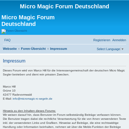
Micro Magic Forum Deutschland
Micro Magic Forum
Deutschland
FAQ
Registrieren
Anmelden
S
Webseite
Foren-Übersicht
Impressum
Select Language
▼
u
Impressum
c
h
Dieses Forum wird von Marco Hill für die Interessengemeinschaft der deutschen Micro Magic
Segler betrieben und dient rein privaten Zwecken.
e
Marco Hill
Grüne 10
42477 Radevormwald
E-Mail:
info@micromagic-rc-segeln.de
Hinweis zu den Inhalten dieses Forums:
Wir weisen darauf hin, dass Benutzer im Forum selbstständig Beiträge verfassen können.
Die Benutzer tragen dabei die rechtliche Verantwortung für die von ihnen verwendeten Texte
inkl. der verwendeten Links und Grafiken. Hinweise auf Beiträge, die eine rechtswidrige
Handlung oder Information beinhalten, nehmen wir über die Melde-Funktion der Beiträge