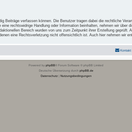
ig Beiträge verfassen können. Die Benutzer tragen dabei die rechtliche Veran
e eine rechtswidrige Handlung oder Information beinhalten, nehmen wir über 
ktionellen Bereich wurden von uns zum Zeitpunkt ihrer Erstellung geprüft. Al
 in denen eine Rechtsverletzung nicht offensichtlich ist. Auch hier nehmen wi
Kontakt
Powered by
phpBB
® Forum Software © phpBB Limited
Deutsche Übersetzung durch
phpBB.de
Datenschutz
|
Nutzungsbedingungen