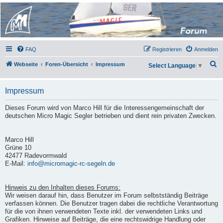
Micro Magic Forum
Deutschland
FAQ
Registrieren
Anmelden
S
Webseite
Foren-Übersicht
Impressum
Select Language
▼
u
c
Impressum
h
Dieses Forum wird von Marco Hill für die Interessengemeinschaft der
e
deutschen Micro Magic Segler betrieben und dient rein privaten Zwecken.
Marco Hill
Grüne 10
42477 Radevormwald
E-Mail:
info@micromagic-rc-segeln.de
Hinweis zu den Inhalten dieses Forums:
Wir weisen darauf hin, dass Benutzer im Forum selbstständig Beiträge
verfassen können. Die Benutzer tragen dabei die rechtliche Verantwortung
für die von ihnen verwendeten Texte inkl. der verwendeten Links und
Grafiken. Hinweise auf Beiträge, die eine rechtswidrige Handlung oder