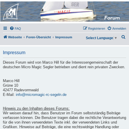
Micro Magic Forum
Deutschland
FAQ
Registrieren
Anmelden
S
Webseite
Foren-Übersicht
Impressum
Select Language
▼
u
c
Impressum
h
Dieses Forum wird von Marco Hill für die Interessengemeinschaft der
e
deutschen Micro Magic Segler betrieben und dient rein privaten Zwecken.
Marco Hill
Grüne 10
42477 Radevormwald
E-Mail:
info@micromagic-rc-segeln.de
Hinweis zu den Inhalten dieses Forums:
Wir weisen darauf hin, dass Benutzer im Forum selbstständig Beiträge
verfassen können. Die Benutzer tragen dabei die rechtliche Verantwortung
für die von ihnen verwendeten Texte inkl. der verwendeten Links und
Grafiken. Hinweise auf Beiträge, die eine rechtswidrige Handlung oder