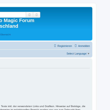
Suche
Erweiterte Suche
o Magic Forum
schland
Registrieren
Anmelden
Select Language
▼
Texte inkl. der verwendeten Links und Grafiken. Hinweise auf Beiträge, die
erweise im redaktionellen Bereich wurden von uns zum Zeitpunkt ihrer