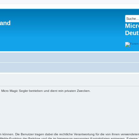
land
Micr
Deut
 Micro Magic Segler betrieben und dient rein privaten Zwecken.
n können. Die Benutzer tragen dabei die rechtliche Verantwortung für die von ihnen verwendeten 
e Melde-Funktion der Beiträge und die im Impressum genannten Kontaktdaten entgegen. Externe V