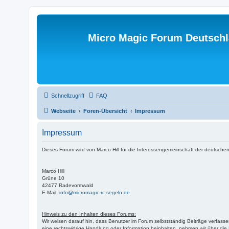
Micro Magic Forum Deutsch
Schnellzugriff
FAQ
Webseite
Foren-Übersicht
Impressum
Impressum
Dieses Forum wird von Marco Hill für die Interessengemeinschaft der deutschen
Marco Hill
Grüne 10
42477 Radevormwald
E-Mail:
info@micromagic-rc-segeln.de
Hinweis zu den Inhalten dieses Forums:
Wir weisen darauf hin, dass Benutzer im Forum selbstständig Beiträge verfasse
eine rechtswidrige Handlung oder Information beinhalten, nehmen wir über di