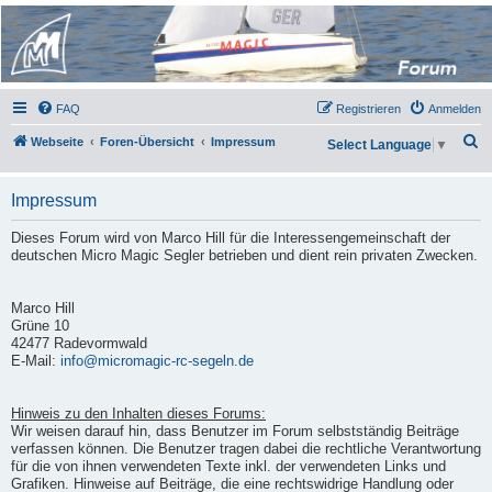
Micro Magic Forum
Deutschland
FAQ
Registrieren
Anmelden
S
Webseite
Foren-Übersicht
Impressum
Select Language
▼
u
c
Impressum
h
Dieses Forum wird von Marco Hill für die Interessengemeinschaft der
e
deutschen Micro Magic Segler betrieben und dient rein privaten Zwecken.
Marco Hill
Grüne 10
42477 Radevormwald
E-Mail:
info@micromagic-rc-segeln.de
Hinweis zu den Inhalten dieses Forums:
Wir weisen darauf hin, dass Benutzer im Forum selbstständig Beiträge
verfassen können. Die Benutzer tragen dabei die rechtliche Verantwortung
für die von ihnen verwendeten Texte inkl. der verwendeten Links und
Grafiken. Hinweise auf Beiträge, die eine rechtswidrige Handlung oder