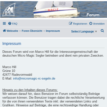
Micro Magic Forum
Deutschland
FAQ
Registrieren
Anmelden
S
Webseite
Foren-Übersicht
Impressum
Select Language
▼
u
c
Impressum
h
Dieses Forum wird von Marco Hill für die Interessengemeinschaft der
e
deutschen Micro Magic Segler betrieben und dient rein privaten Zwecken.
Marco Hill
Grüne 10
42477 Radevormwald
E-Mail:
info@micromagic-rc-segeln.de
Hinweis zu den Inhalten dieses Forums:
Wir weisen darauf hin, dass Benutzer im Forum selbstständig Beiträge
verfassen können. Die Benutzer tragen dabei die rechtliche Verantwortung
für die von ihnen verwendeten Texte inkl. der verwendeten Links und
Grafiken. Hinweise auf Beiträge, die eine rechtswidrige Handlung oder