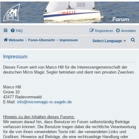
Micro Magic Forum
Deutschland
FAQ
Registrieren
Anmelden
S
Webseite
Foren-Übersicht
Impressum
Select Language
▼
u
c
Impressum
h
Dieses Forum wird von Marco Hill für die Interessengemeinschaft der
e
deutschen Micro Magic Segler betrieben und dient rein privaten Zwecken.
Marco Hill
Grüne 10
42477 Radevormwald
E-Mail:
info@micromagic-rc-segeln.de
Hinweis zu den Inhalten dieses Forums:
Wir weisen darauf hin, dass Benutzer im Forum selbstständig Beiträge
verfassen können. Die Benutzer tragen dabei die rechtliche Verantwortung
für die von ihnen verwendeten Texte inkl. der verwendeten Links und
Grafiken. Hinweise auf Beiträge, die eine rechtswidrige Handlung oder