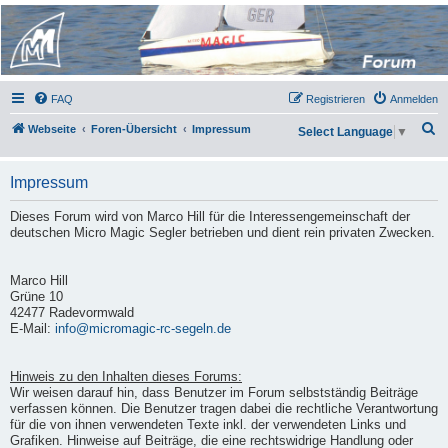
Micro Magic Forum
Deutschland
FAQ
Registrieren
Anmelden
S
Webseite
Foren-Übersicht
Impressum
Select Language
▼
u
c
Impressum
h
Dieses Forum wird von Marco Hill für die Interessengemeinschaft der
e
deutschen Micro Magic Segler betrieben und dient rein privaten Zwecken.
Marco Hill
Grüne 10
42477 Radevormwald
E-Mail:
info@micromagic-rc-segeln.de
Hinweis zu den Inhalten dieses Forums:
Wir weisen darauf hin, dass Benutzer im Forum selbstständig Beiträge
verfassen können. Die Benutzer tragen dabei die rechtliche Verantwortung
für die von ihnen verwendeten Texte inkl. der verwendeten Links und
Grafiken. Hinweise auf Beiträge, die eine rechtswidrige Handlung oder