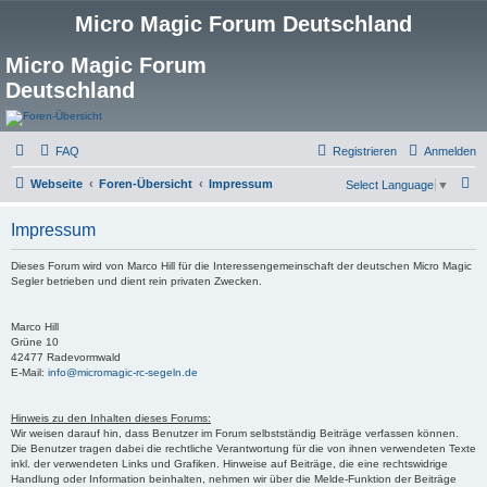
Micro Magic Forum Deutschland
Micro Magic Forum
Deutschland
FAQ
Registrieren
Anmelden
S
Webseite
Foren-Übersicht
Impressum
Select Language
▼
u
Impressum
c
h
Dieses Forum wird von Marco Hill für die Interessengemeinschaft der deutschen Micro Magic
Segler betrieben und dient rein privaten Zwecken.
e
Marco Hill
Grüne 10
42477 Radevormwald
E-Mail:
info@micromagic-rc-segeln.de
Hinweis zu den Inhalten dieses Forums:
Wir weisen darauf hin, dass Benutzer im Forum selbstständig Beiträge verfassen können.
Die Benutzer tragen dabei die rechtliche Verantwortung für die von ihnen verwendeten Texte
inkl. der verwendeten Links und Grafiken. Hinweise auf Beiträge, die eine rechtswidrige
Handlung oder Information beinhalten, nehmen wir über die Melde-Funktion der Beiträge