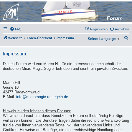
Micro Magic Forum
Deutschland
FAQ
Registrieren
Anmelden
S
Webseite
Foren-Übersicht
Impressum
Select Language
▼
u
c
Impressum
h
Dieses Forum wird von Marco Hill für die Interessengemeinschaft der
e
deutschen Micro Magic Segler betrieben und dient rein privaten Zwecken.
Marco Hill
Grüne 10
42477 Radevormwald
E-Mail:
info@micromagic-rc-segeln.de
Hinweis zu den Inhalten dieses Forums:
Wir weisen darauf hin, dass Benutzer im Forum selbstständig Beiträge
verfassen können. Die Benutzer tragen dabei die rechtliche Verantwortung
für die von ihnen verwendeten Texte inkl. der verwendeten Links und
Grafiken. Hinweise auf Beiträge, die eine rechtswidrige Handlung oder