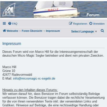
Micro Magic Forum
Deutschland
FAQ
Registrieren
Anmelden
S
Webseite
Foren-Übersicht
Impressum
Select Language
▼
u
c
Impressum
h
Dieses Forum wird von Marco Hill für die Interessengemeinschaft der
e
deutschen Micro Magic Segler betrieben und dient rein privaten Zwecken.
Marco Hill
Grüne 10
42477 Radevormwald
E-Mail:
info@micromagic-rc-segeln.de
Hinweis zu den Inhalten dieses Forums:
Wir weisen darauf hin, dass Benutzer im Forum selbstständig Beiträge
verfassen können. Die Benutzer tragen dabei die rechtliche Verantwortung
für die von ihnen verwendeten Texte inkl. der verwendeten Links und
Grafiken. Hinweise auf Beiträge, die eine rechtswidrige Handlung oder