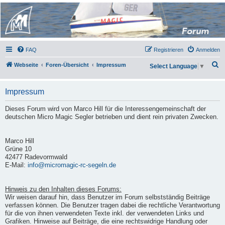
Micro Magic Forum
Deutschland
FAQ
Registrieren
Anmelden
S
Webseite
Foren-Übersicht
Impressum
Select Language
▼
u
c
Impressum
h
Dieses Forum wird von Marco Hill für die Interessengemeinschaft der
e
deutschen Micro Magic Segler betrieben und dient rein privaten Zwecken.
Marco Hill
Grüne 10
42477 Radevormwald
E-Mail:
info@micromagic-rc-segeln.de
Hinweis zu den Inhalten dieses Forums:
Wir weisen darauf hin, dass Benutzer im Forum selbstständig Beiträge
verfassen können. Die Benutzer tragen dabei die rechtliche Verantwortung
für die von ihnen verwendeten Texte inkl. der verwendeten Links und
Grafiken. Hinweise auf Beiträge, die eine rechtswidrige Handlung oder