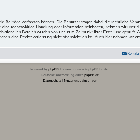
ig Beiträge verfassen können. Die Benutzer tragen dabei die rechtliche Veran
e eine rechtswidrige Handlung oder Information beinhalten, nehmen wir über 
ktionellen Bereich wurden von uns zum Zeitpunkt ihrer Erstellung geprüft. Al
 in denen eine Rechtsverletzung nicht offensichtlich ist. Auch hier nehmen wi
Kontakt
Powered by
phpBB
® Forum Software © phpBB Limited
Deutsche Übersetzung durch
phpBB.de
Datenschutz
|
Nutzungsbedingungen