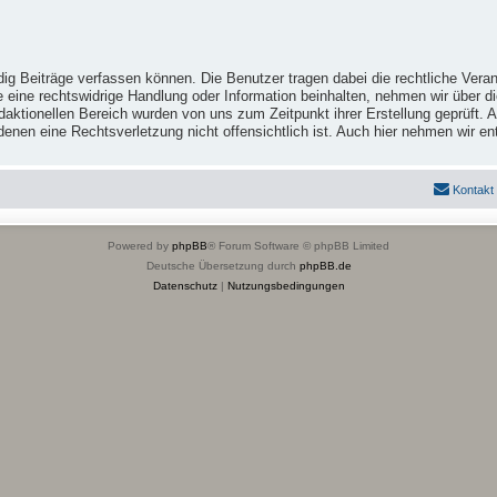
ig Beiträge verfassen können. Die Benutzer tragen dabei die rechtliche Veran
e eine rechtswidrige Handlung oder Information beinhalten, nehmen wir über 
ktionellen Bereich wurden von uns zum Zeitpunkt ihrer Erstellung geprüft. Al
 in denen eine Rechtsverletzung nicht offensichtlich ist. Auch hier nehmen wi
Kontakt
Powered by
phpBB
® Forum Software © phpBB Limited
Deutsche Übersetzung durch
phpBB.de
Datenschutz
|
Nutzungsbedingungen