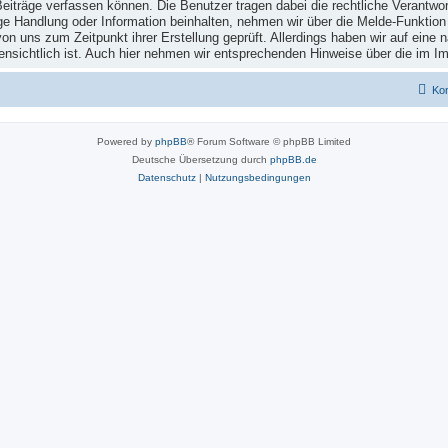
eiträge verfassen können. Die Benutzer tragen dabei die rechtliche Verantwor
rige Handlung oder Information beinhalten, nehmen wir über die Melde-Funkti
n uns zum Zeitpunkt ihrer Erstellung geprüft. Allerdings haben wir auf eine n
 offensichtlich ist. Auch hier nehmen wir entsprechenden Hinweise über die i
Kon
Powered by
phpBB
® Forum Software © phpBB Limited
Deutsche Übersetzung durch
phpBB.de
Datenschutz
|
Nutzungsbedingungen