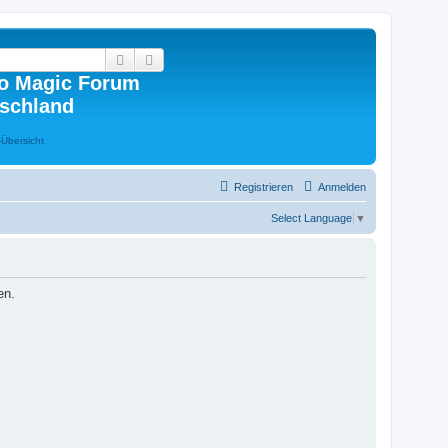
Suche
Erweiterte Suche
o Magic Forum
schland
Registrieren
Anmelden
Select Language
▼
en.