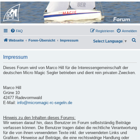
Micro Magic Forum
Deutschland
FAQ
Registrieren
Anmelden
S
Webseite
Foren-Übersicht
Impressum
Select Language
▼
u
c
Impressum
h
Dieses Forum wird von Marco Hill für die Interessengemeinschaft der
e
deutschen Micro Magic Segler betrieben und dient rein privaten Zwecken.
Marco Hill
Grüne 10
42477 Radevormwald
E-Mail:
info@micromagic-rc-segeln.de
Hinweis zu den Inhalten dieses Forums:
Wir weisen darauf hin, dass Benutzer im Forum selbstständig Beiträge
verfassen können. Die Benutzer tragen dabei die rechtliche Verantwortung
für die von ihnen verwendeten Texte inkl. der verwendeten Links und
Grafiken. Hinweise auf Beiträge, die eine rechtswidrige Handlung oder