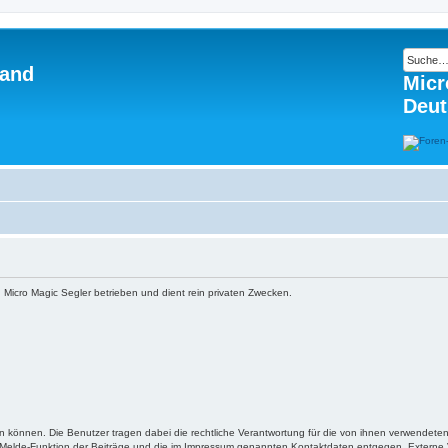
land
Micr
Deut
 Micro Magic Segler betrieben und dient rein privaten Zwecken.
n können. Die Benutzer tragen dabei die rechtliche Verantwortung für die von ihnen verwendeten 
e Melde-Funktion der Beiträge und die im Impressum genannten Kontaktdaten entgegen. Externe V