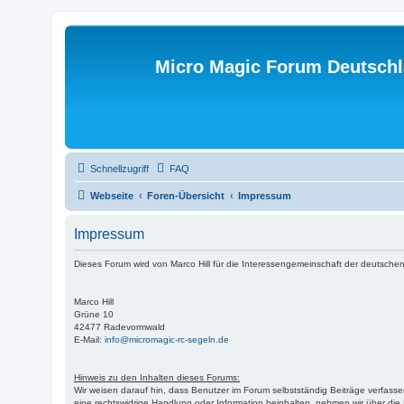
Micro Magic Forum Deutsch
Schnellzugriff
FAQ
Webseite
Foren-Übersicht
Impressum
Impressum
Dieses Forum wird von Marco Hill für die Interessengemeinschaft der deutschen
Marco Hill
Grüne 10
42477 Radevormwald
E-Mail:
info@micromagic-rc-segeln.de
Hinweis zu den Inhalten dieses Forums:
Wir weisen darauf hin, dass Benutzer im Forum selbstständig Beiträge verfasse
eine rechtswidrige Handlung oder Information beinhalten, nehmen wir über di