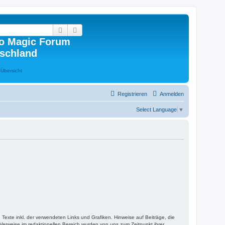
Suche
Erweiterte Suche
o Magic Forum
schland
Registrieren
Anmelden
Select Language
▼
Texte inkl. der verwendeten Links und Grafiken. Hinweise auf Beiträge, die
erweise im redaktionellen Bereich wurden von uns zum Zeitpunkt ihrer