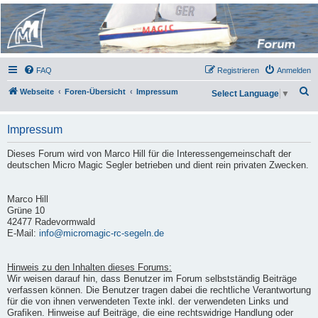
Micro Magic Forum
Deutschland
FAQ
Registrieren
Anmelden
S
Webseite
Foren-Übersicht
Impressum
Select Language
▼
u
c
Impressum
h
Dieses Forum wird von Marco Hill für die Interessengemeinschaft der
e
deutschen Micro Magic Segler betrieben und dient rein privaten Zwecken.
Marco Hill
Grüne 10
42477 Radevormwald
E-Mail:
info@micromagic-rc-segeln.de
Hinweis zu den Inhalten dieses Forums:
Wir weisen darauf hin, dass Benutzer im Forum selbstständig Beiträge
verfassen können. Die Benutzer tragen dabei die rechtliche Verantwortung
für die von ihnen verwendeten Texte inkl. der verwendeten Links und
Grafiken. Hinweise auf Beiträge, die eine rechtswidrige Handlung oder