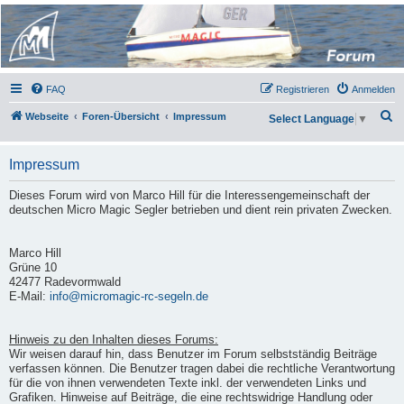
Micro Magic Forum
Deutschland
FAQ
Registrieren
Anmelden
S
Webseite
Foren-Übersicht
Impressum
Select Language
▼
u
c
Impressum
h
Dieses Forum wird von Marco Hill für die Interessengemeinschaft der
e
deutschen Micro Magic Segler betrieben und dient rein privaten Zwecken.
Marco Hill
Grüne 10
42477 Radevormwald
E-Mail:
info@micromagic-rc-segeln.de
Hinweis zu den Inhalten dieses Forums:
Wir weisen darauf hin, dass Benutzer im Forum selbstständig Beiträge
verfassen können. Die Benutzer tragen dabei die rechtliche Verantwortung
für die von ihnen verwendeten Texte inkl. der verwendeten Links und
Grafiken. Hinweise auf Beiträge, die eine rechtswidrige Handlung oder