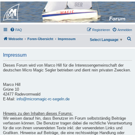
Micro Magic Forum
Deutschland
FAQ
Registrieren
Anmelden
S
Webseite
Foren-Übersicht
Impressum
Select Language
▼
u
c
Impressum
h
Dieses Forum wird von Marco Hill für die Interessengemeinschaft der
e
deutschen Micro Magic Segler betrieben und dient rein privaten Zwecken.
Marco Hill
Grüne 10
42477 Radevormwald
E-Mail:
info@micromagic-rc-segeln.de
Hinweis zu den Inhalten dieses Forums:
Wir weisen darauf hin, dass Benutzer im Forum selbstständig Beiträge
verfassen können. Die Benutzer tragen dabei die rechtliche Verantwortung
für die von ihnen verwendeten Texte inkl. der verwendeten Links und
Grafiken. Hinweise auf Beiträge, die eine rechtswidrige Handlung oder