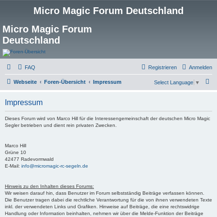
Micro Magic Forum Deutschland
Micro Magic Forum
Deutschland
FAQ
Registrieren
Anmelden
S
Webseite
Foren-Übersicht
Impressum
Select Language
▼
u
Impressum
c
h
Dieses Forum wird von Marco Hill für die Interessengemeinschaft der deutschen Micro Magic
Segler betrieben und dient rein privaten Zwecken.
e
Marco Hill
Grüne 10
42477 Radevormwald
E-Mail:
info@micromagic-rc-segeln.de
Hinweis zu den Inhalten dieses Forums:
Wir weisen darauf hin, dass Benutzer im Forum selbstständig Beiträge verfassen können.
Die Benutzer tragen dabei die rechtliche Verantwortung für die von ihnen verwendeten Texte
inkl. der verwendeten Links und Grafiken. Hinweise auf Beiträge, die eine rechtswidrige
Handlung oder Information beinhalten, nehmen wir über die Melde-Funktion der Beiträge