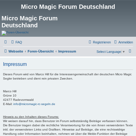
Micro Magic Forum Deutschland
Micro Magic Forum
Deutschland
FAQ
Registrieren
Anmelden
S
Webseite
Foren-Übersicht
Impressum
Select Language
▼
u
Impressum
c
h
Dieses Forum wird von Marco Hill für die Interessengemeinschaft der deutschen Micro Magic
Segler betrieben und dient rein privaten Zwecken.
e
Marco Hill
Grüne 10
42477 Radevormwald
E-Mail:
info@micromagic-rc-segeln.de
Hinweis zu den Inhalten dieses Forums:
Wir weisen darauf hin, dass Benutzer im Forum selbstständig Beiträge verfassen können.
Die Benutzer tragen dabei die rechtliche Verantwortung für die von ihnen verwendeten Texte
inkl. der verwendeten Links und Grafiken. Hinweise auf Beiträge, die eine rechtswidrige
Handlung oder Information beinhalten, nehmen wir über die Melde-Funktion der Beiträge