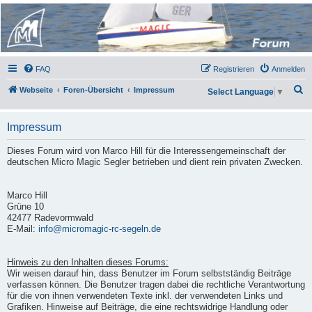
Micro Magic Forum
Deutschland
FAQ
Registrieren
Anmelden
S
Webseite
Foren-Übersicht
Impressum
Select Language
▼
u
c
Impressum
h
Dieses Forum wird von Marco Hill für die Interessengemeinschaft der
e
deutschen Micro Magic Segler betrieben und dient rein privaten Zwecken.
Marco Hill
Grüne 10
42477 Radevormwald
E-Mail:
info@micromagic-rc-segeln.de
Hinweis zu den Inhalten dieses Forums:
Wir weisen darauf hin, dass Benutzer im Forum selbstständig Beiträge
verfassen können. Die Benutzer tragen dabei die rechtliche Verantwortung
für die von ihnen verwendeten Texte inkl. der verwendeten Links und
Grafiken. Hinweise auf Beiträge, die eine rechtswidrige Handlung oder