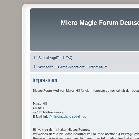
Micro Magic Forum Deuts
Schnellzugriff
FAQ
Webseite
Foren-Übersicht
Impressum
Impressum
Dieses Forum wird von Marco Hill für die Interessengemeinschaft der deut
Marco Hill
Grüne 10
42477 Radevormwald
E-Mail:
info@micromagic-rc-segeln.de
Hinweis zu den Inhalten dieses Forums:
Wir weisen darauf hin, dass Benutzer im Forum selbstständig Beiträge ver
Beiträge, die eine rechtswidrige Handlung oder Information beinhalten,