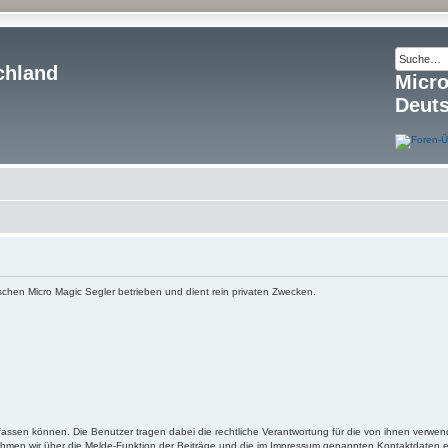
chland
Micr
Deut
schen Micro Magic Segler betrieben und dient rein privaten Zwecken.
fassen können. Die Benutzer tragen dabei die rechtliche Verantwortung für die von ihnen verwen
 nehmen wir über die Melde-Funktion der Beiträge und die im Impressum genannten Kontaktdaten 