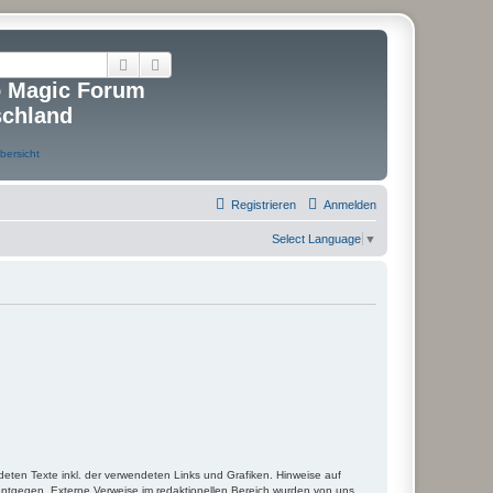
Suche
Erweiterte Suche
o Magic Forum
schland
Registrieren
Anmelden
Select Language
▼
deten Texte inkl. der verwendeten Links und Grafiken. Hinweise auf
entgegen. Externe Verweise im redaktionellen Bereich wurden von uns