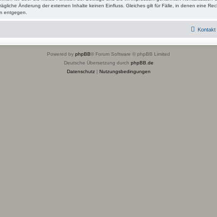
rägliche Änderung der externen Inhalte keinen Einfluss. Gleiches gilt für Fälle, in denen eine Rech
n entgegen.
Kontakt
Powered by
phpBB
® Forum Software © phpBB Limited
Deutsche Übersetzung durch
phpBB.de
Datenschutz
|
Nutzungsbedingungen