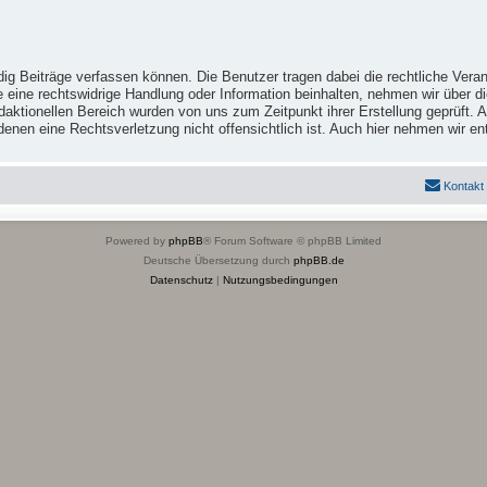
ig Beiträge verfassen können. Die Benutzer tragen dabei die rechtliche Veran
e eine rechtswidrige Handlung oder Information beinhalten, nehmen wir über 
ktionellen Bereich wurden von uns zum Zeitpunkt ihrer Erstellung geprüft. Al
 in denen eine Rechtsverletzung nicht offensichtlich ist. Auch hier nehmen wi
Kontakt
Powered by
phpBB
® Forum Software © phpBB Limited
Deutsche Übersetzung durch
phpBB.de
Datenschutz
|
Nutzungsbedingungen